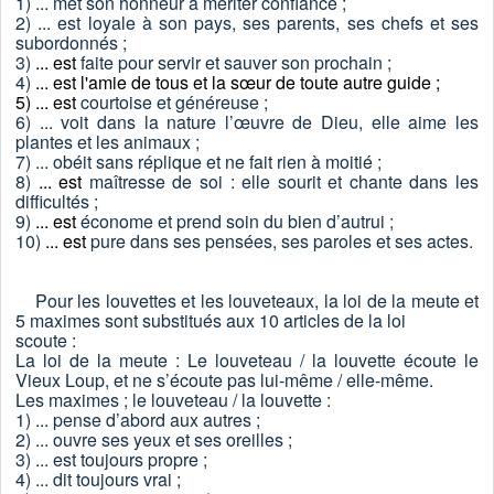
1) ... m
et son honneur à mériter confiance ;
2) ... est loyale à son pays, ses parents, ses chefs et ses
subordonnés ;
3)
... est
faite pour servir et sauver son prochain ;
4)
... est l'amie de tous et la sœur de toute autre guide ;
5) ... est
courtoise et généreuse ;
6) ... voit dans la nature l’œuvre de Dieu, elle aime les
plantes et les animaux ;
7) ... obéit sans réplique et ne fait rien à moitié ;
8)
... est
maîtresse de soi : elle sourit et chante dans les
difficultés ;
9)
... est
économe et prend soin du bien d’autrui ;
10)
... est
pure dans ses pensées, ses paroles et ses actes.
Pour les louvettes et les louveteaux, la loi de la meute et
5 maximes sont substitués aux 10 articles de la loi
scoute :
La loi de la meute : Le louveteau / la louvette écoute le
Vieux Loup, et ne s’écoute pas lui-même / elle-même.
Les maximes ; le louveteau / la louvette :
1) ... pense d’abord aux autres ;
2) ... ouvre ses yeux et ses oreilles ;
3) ... est toujours propre ;
4) ... dit toujours vrai ;