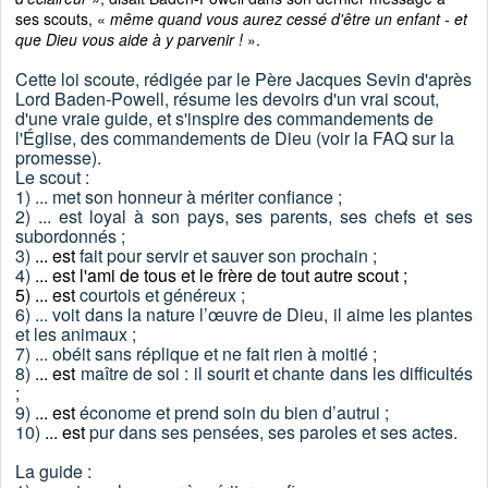
ses scouts,
«
même quand vous aurez cessé d'être un enfant - et
que Dieu vous aide à y parvenir !
».
Cette loi scoute, rédigée par le Père Jacques Sevin d'après
Lord Baden-Powell, résume les devoirs d'un vrai scout,
d'une vraie guide, et s'inspire des commandements de
l'Église, des commandements de Dieu (voir la FAQ sur la
promesse).
Le scout :
1) ... m
et son honneur à mériter confiance ;
2) ... est loyal à son pays, ses parents, ses chefs et ses
subordonnés ;
3)
... est
fait pour servir et sauver son prochain ;
4)
... est l'ami de tous et le frère de tout autre scout ;
5) ... est
courtois et généreux ;
6) ... voit dans la nature l’œuvre de Dieu, il aime les plantes
et les animaux ;
7) ... obéit sans réplique et ne fait rien à moitié ;
8)
... est
maître de soi : il sourit et chante dans les difficultés
;
9)
... est
économe et prend soin du bien d’autrui ;
10)
... est
pur dans ses pensées, ses paroles et ses actes.
La guide :