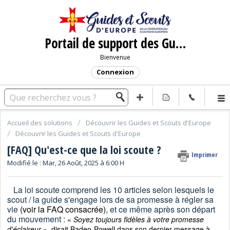
Portail de support des Guides et Scouts d'Europe
Bienvenue
Connexion
Accueil des solutions
Découvrir les Guides et Scouts d'Europe
Découvrir les Guides et Scouts d'Europe
[FAQ] Qu'est-ce que la loi scoute ?
Imprimer
Modifié le : Mar, 26 Août, 2025 à 6:00 H
La loi scoute comprend les 10 articles selon lesquels le
scout / la guide s'engage lors de sa promesse à régler sa
vie
(voir la FAQ consacrée)
, et ce même après son départ
du mouvement :
«
Soyez toujours fidèles à votre promesse
d'éclaireur
», disait Baden-Powell dans son dernier message à