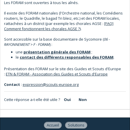
Les FORAM sont ouvertes à tous les aînés.
Il existe des FORAM nationales (l'Orchestre national, les Comédiens
routiers, le Quadrille, le bagad Tri bleiz, etc.) et des FORAM locales,
rattachées à un district (par exemple les chorales AGSE :
[FAQ]
Comment fonctionnent les chorales AGSE ?
).
Sont accessible sur la base documentaire de Sycomore (
06 -
RAYONNEMENT > F - FORAM
) :
une
présentation générale des FORAM
;
le
contact des différents responsables des FORAM
.
Présentation des FORAM sur le site des Guides et Scouts d'Europe
:
ETN & FORAM - Association des Guides et Scouts d'Europe
Contact
:
expression@scouts-europe.org
Cette réponse a-t-elle été utile ?
Oui
Non
Accueil
Solutions